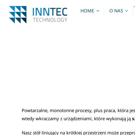
Skip
HOME
O NAS
to
content
Powtarzalne, monotonne procesy, plus praca, która jest
wtedy wkraczamy z urządzeniami, które wykonają ją
s
Nasz stół liniujący na krótkiej przestrzeni może przep