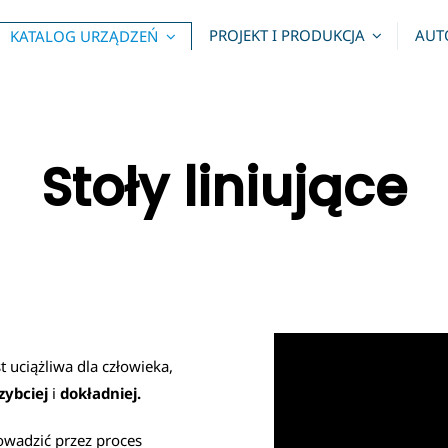
PROJEKT I PRODUKCJA
AUT
KATALOG URZĄDZEŃ
Stoły liniujące
 uciążliwa dla człowieka,
zybciej
i
dokładniej.
rowadzić przez proces