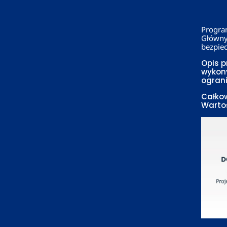
Progra
Główny
bezpiec
Opis p
wykony
ograni
Całkow
Wartoś