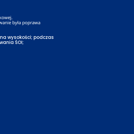
kowej.
wanie była poprawa
 na wysokości; podczas
wania ŚOI;