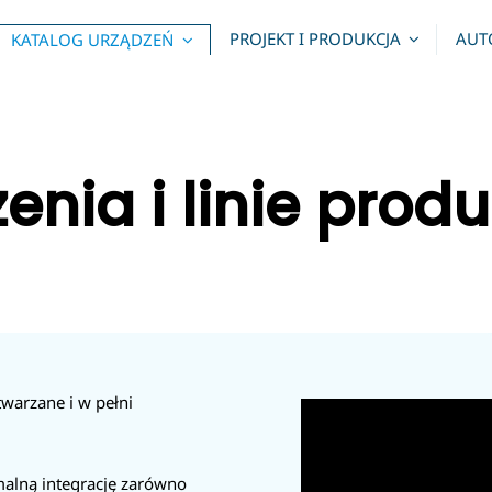
PROJEKT I PRODUKCJA
AUT
KATALOG URZĄDZEŃ
enia i linie prod
warzane i w pełni
malną integrację zarówno