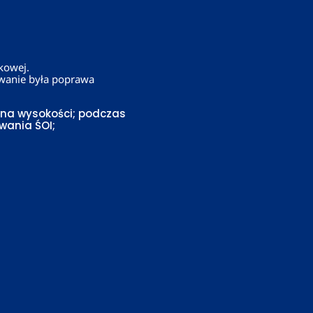
kowej.
wanie była poprawa
 na wysokości; podczas
wania ŚOI;