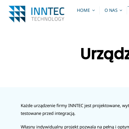
Skip
HOME
O NAS
to
content
Urządz
Każde urządzenie firmy INNTEC jest projektowane, wyt
testowane przed integracją.
Własny indywidualny projekt pozwala na pełną i opty