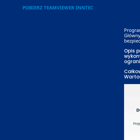
POBIERZ TEAMVIEWER INNTEC
Progra
Główny
bezpiec
Opis p
wykony
ograni
Całkow
Wartoś