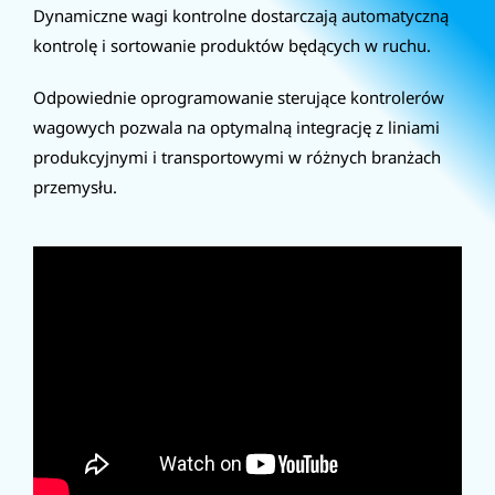
Dynamiczne wagi kontrolne dostarczają automatyczną
kontrolę i sortowanie produktów będących w ruchu.
AUTOMATYZACJA I ROBOTYZACJA
PRODUKCJA I SERWIS
CASEPACKERY
AUDYT PROCESU PRODUKCYJNEGO
Odpowiednie oprogramowanie sterujące kontrolerów
BRANŻE
PARK MASZYNOWY
CHECKWEIGHERY
wagowych pozwala na optymalną integrację z liniami
produkcyjnymi i transportowymi w różnych branżach
przemysłu.
HISTORIA INNTEC
SUMATORY
PALETYZACJA
ROBOT DO PALETYZACJI
SZTAPLARKI I DESZTAPLARKI
STACJE ROBOTYCZNE