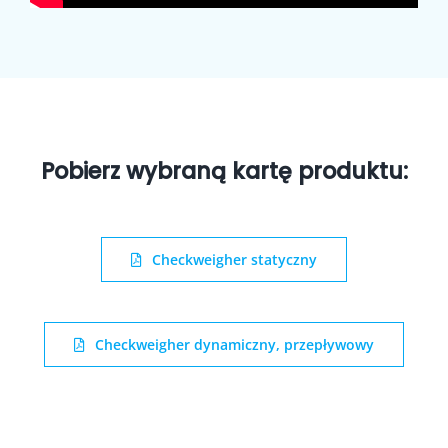
MANIPULATORY
STOŁY LINIUJĄCE
CHWYTAKI
Pobierz wybraną kartę produktu:
TRANSPORTERY
Checkweigher statyczny
SYSTEM AUTOMATYCZNEGO TRANSPORTU
STACJE ROBOTYCZNE
Checkweigher dynamiczny, przepływowy
PRZENOŚNIKI PIONOWE (WINDY)