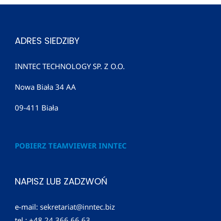
URZĄDZENIA BUFORUJĄCE
URZĄDZENIA SPECJALISTYCZNE
ADRES SIEDZIBY
DYSPENSERY
INNTEC TECHNOLOGY SP. Z O.O.
Nowa Biała 34 AA
UBRANIE DLA AUTOMATYCZNEGO SPAWACZA UR
09-411 Biała
POBIERZ TEAMVIEWER INNTEC
NAPISZ LUB ZADZWOŃ
e-mail:
sekretariat@inntec.biz
tel.:
+48 24 366 66 63