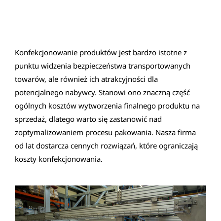
AUTOMATYZACJA I ROBOTYZACJA
PRODUKCJA I SERWIS
CASEPACKERY
AUDYT PROCESU PRODUKCYJNEGO
Konfekcjonowanie produktów jest bardzo istotne z
BRANŻE
PARK MASZYNOWY
CHECKWEIGHERY
punktu widzenia bezpieczeństwa transportowanych
towarów, ale również ich atrakcyjności dla
HISTORIA INNTEC
SUMATORY
potencjalnego nabywcy. Stanowi ono znaczną część
ogólnych kosztów wytworzenia finalnego produktu na
PALETYZACJA
sprzedaż, dlatego warto się zastanowić nad
zoptymalizowaniem procesu pakowania. Nasza firma
ROBOT DO PALETYZACJI
od lat dostarcza cennych rozwiązań, które ograniczają
koszty konfekcjonowania.
SZTAPLARKI I DESZTAPLARKI
STACJE ROBOTYCZNE