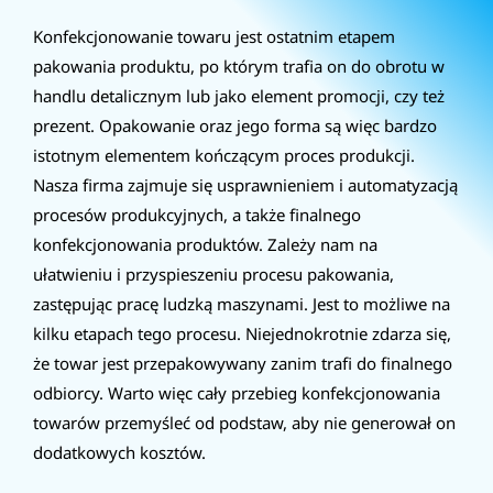
URZĄDZENIA BUFORUJĄCE
Konfekcjonowanie towaru jest ostatnim etapem
pakowania produktu, po którym trafia on do obrotu w
URZĄDZENIA SPECJALISTYCZNE
handlu detalicznym lub jako element promocji, czy też
prezent. Opakowanie oraz jego forma są więc bardzo
DYSPENSERY
istotnym elementem kończącym proces produkcji.
Nasza firma zajmuje się usprawnieniem i automatyzacją
UBRANIE DLA AUTOMATYCZNEGO SPAWACZA UR
procesów produkcyjnych, a także finalnego
konfekcjonowania produktów. Zależy nam na
ułatwieniu i przyspieszeniu procesu pakowania,
zastępując pracę ludzką maszynami. Jest to możliwe na
kilku etapach tego procesu. Niejednokrotnie zdarza się,
że towar jest przepakowywany zanim trafi do finalnego
odbiorcy. Warto więc cały przebieg konfekcjonowania
towarów przemyśleć od podstaw, aby nie generował on
dodatkowych kosztów.